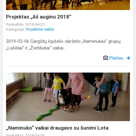
Projektas „Aš auginu 2018“
Paskelbta: 2019-04-25
Kategorija:
Projektinė veikla
2019-03-06 Gargždų lopšelio-darželio „Naminukas“ grupių
„Lašeliai“ ir „Žvirbliukai“ vaikai...
Plačiau
„Naminuko“
vaikai
draugavo
su
šunimi
Lota
„Naminuko“ vaikai draugavo su šunimi Lota
Paskelbta: 2019-04-04