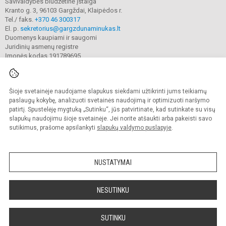
Savivaldybės biudžetinė įstaiga
Kranto g. 3, 96103 Gargždai, Klaipėdos r.
Tel./ faks.
+370 46 300317
El. p.
sekretorius@gargzdunaminukas.lt
Duomenys kaupiami ir saugomi
Juridinių asmenų registre
Įmonės kodas 191789695
Šioje svetainėje naudojame slapukus siekdami užtikrinti jums teikiamų
© 2025. Gargždų lopšelio-darželio ,,Naminukas". Visos teisės saugomos.
Kopijuoti turinį be raštiško įstaigos administracijos sutikimo griežtai draudžiama.
paslaugų kokybę, analizuoti svetainės naudojimą ir optimizuoti naršymo
patirtį. Spustelėję mygtuką „Sutinku“, jūs patvirtinate, kad sutinkate su visų
Prieinamumo paraiška
Slapukų valdymas
slapukų naudojimu šioje svetainėje. Jei norite atšaukti arba pakeisti savo
sutikimus, prašome apsilankyti
slapukų valdymo puslapyje
.
Sumanus būdas atnaujinti
mokyklos interneto
svetainę
NUSTATYMAI
NESUTINKU
SUTINKU