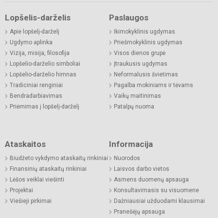
Lopšelis-darželis
Paslaugos
Apie lopšelį-darželį
Ikimokyklinis ugdymas
Ugdymo aplinka
Priešmokyklinis ugdymas
Vizija, misija, filosofija
Visos dienos grupė
Lopšelio-darželio simboliai
Įtraukusis ugdymas
Lopšelio-darželio himnas
Neformalusis švietimas
Tradiciniai renginiai
Pagalba mokiniams ir tėvams
Bendradarbiavimas
Vaikų maitinimas
Priėmimas į lopšelį-darželį
Patalpų nuoma
Ataskaitos
Informacija
Biudžeto vykdymo ataskaitų rinkiniai
Nuorodos
Finansinių ataskaitų rinkiniai
Laisvos darbo vietos
Lėšos veiklai viešinti
Asmens duomenų apsauga
Projektai
Konsultavimasis su visuomene
Viešieji pirkimai
Dažniausiai užduodami klausimai
Pranešėjų apsauga