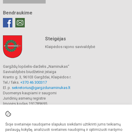
Bendraukime
Steigėjas
Klaipėdos rajono savivaldybė
Gargždų lopšelis-darželis „Naminukas“
Savivaldybės biudžetinė įstaiga
Kranto g. 3, 96103 Gargždai, Klaipėdos r.
Tel./ faks.
+370 46 300317
El. p.
sekretorius@gargzdunaminukas.lt
Duomenys kaupiami ir saugomi
Juridinių asmenų registre
Įmonės kodas 191789695
Šioje svetainėje naudojame slapukus siekdami užtikrinti jums teikiamų
© 2025. Gargždų lopšelio-darželio ,,Naminukas". Visos teisės saugomos.
Kopijuoti turinį be raštiško įstaigos administracijos sutikimo griežtai draudžiama.
paslaugų kokybę, analizuoti svetainės naudojimą ir optimizuoti naršymo