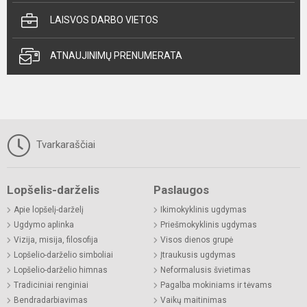
LAISVOS DARBO VIETOS
ATNAUJINIMŲ PRENUMERATA
Tvarkaraščiai
Lopšelis-darželis
Paslaugos
Apie lopšelį-darželį
Ikimokyklinis ugdymas
Ugdymo aplinka
Priešmokyklinis ugdymas
Vizija, misija, filosofija
Visos dienos grupė
Lopšelio-darželio simboliai
Įtraukusis ugdymas
Lopšelio-darželio himnas
Neformalusis švietimas
Tradiciniai renginiai
Pagalba mokiniams ir tėvams
Bendradarbiavimas
Vaikų maitinimas