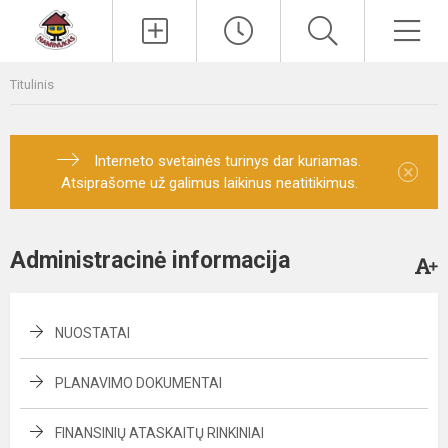
Paieška
Men
Titulinis
Interneto svetainės turinys dar kuriamas.
×
Atsiprašome už galimus laikinus neatitikimus.
Administracinė informacija
NUOSTATAI
PLANAVIMO DOKUMENTAI
FINANSINIŲ ATASKAITŲ RINKINIAI