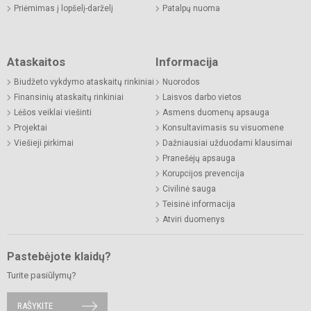
Priėmimas į lopšelį-darželį
Patalpų nuoma
Ataskaitos
Informacija
Biudžeto vykdymo ataskaitų rinkiniai
Nuorodos
Finansinių ataskaitų rinkiniai
Laisvos darbo vietos
Lėšos veiklai viešinti
Asmens duomenų apsauga
Projektai
Konsultavimasis su visuomene
Viešieji pirkimai
Dažniausiai užduodami klausimai
Pranešėjų apsauga
Korupcijos prevencija
Civilinė sauga
Teisinė informacija
Atviri duomenys
Pastebėjote klaidų?
Turite pasiūlymų?
RAŠYKITE