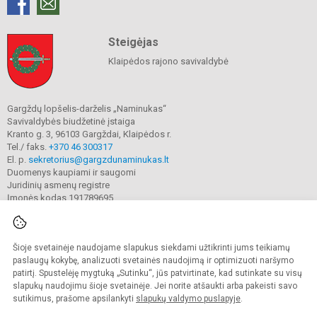
Steigėjas
Klaipėdos rajono savivaldybė
Gargždų lopšelis-darželis „Naminukas“
Savivaldybės biudžetinė įstaiga
Kranto g. 3, 96103 Gargždai, Klaipėdos r.
Tel./ faks.
+370 46 300317
El. p.
sekretorius@gargzdunaminukas.lt
Duomenys kaupiami ir saugomi
Juridinių asmenų registre
Įmonės kodas 191789695
Šioje svetainėje naudojame slapukus siekdami užtikrinti jums teikiamų
© 2025. Gargždų lopšelio-darželio ,,Naminukas". Visos teisės saugomos.
Kopijuoti turinį be raštiško įstaigos administracijos sutikimo griežtai draudžiama.
paslaugų kokybę, analizuoti svetainės naudojimą ir optimizuoti naršymo
patirtį. Spustelėję mygtuką „Sutinku“, jūs patvirtinate, kad sutinkate su visų
Prieinamumo paraiška
Slapukų valdymas
slapukų naudojimu šioje svetainėje. Jei norite atšaukti arba pakeisti savo
sutikimus, prašome apsilankyti
slapukų valdymo puslapyje
.
Sumanus būdas atnaujinti
mokyklos interneto