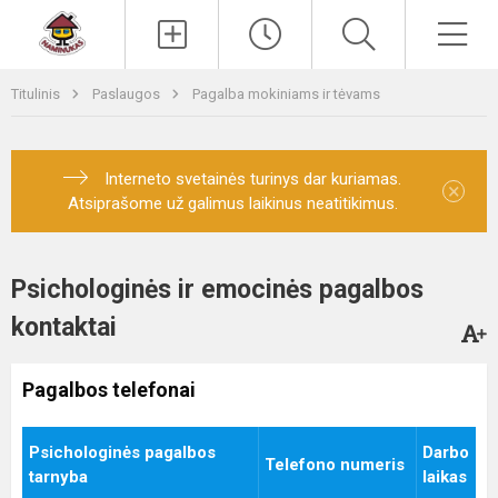
Paieška
Men
Titulinis
Paslaugos
Pagalba mokiniams ir tėvams
Interneto svetainės turinys dar kuriamas.
×
Atsiprašome už galimus laikinus neatitikimus.
Psichologinės ir emocinės pagalbos
kontaktai
Pagalbos telefonai
Psichologinės pagalbos
Darbo
Telefono numeris
tarnyba
laikas