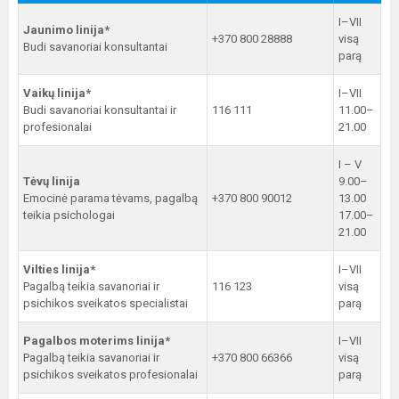
I–VII
Jaunimo linija*
+370 800 28888
visą
Budi savanoriai konsultantai
parą
Vaikų linija*
I–VII
Budi savanoriai konsultantai ir
116 111
11.00–
profesionalai
21.00
I – V
Tėvų linija
9.00–
Emocinė parama tėvams, pagalbą
+370 800 90012
13.00
teikia psichologai
17.00–
21.00
Vilties linija*
I–VII
Pagalbą teikia savanoriai ir
116 123
visą
psichikos sveikatos specialistai
parą
Pagalbos moterims linija*
I–VII
Pagalbą teikia savanoriai ir
+370 800 66366
visą
psichikos sveikatos profesionalai
parą