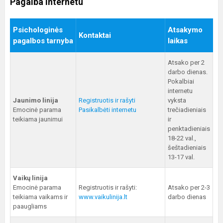
Pagalba internetu
Psichologinės
Atsakymo
Kontaktai
pagalbos tarnyba
laikas
Atsako per 2
darbo dienas.
Pokalbiai
internetu
Jaunimo linija
Registruotis ir rašyti
vyksta
Emocinė parama
Pasikalbėti internetu
trečiadieniais
teikiama jaunimui
ir
penktadieniais
18-22 val.,
šeštadieniais
13-17 val.
Vaikų linija
Emocinė parama
Registruotis ir rašyti:
Atsako per 2-3
teikiama vaikams ir
www.vaikulinija.lt
darbo dienas
paaugliams