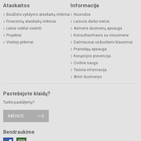
Ataskaitos
Informacija
Biudžeto vykdymo ataskaitų rinkiniai
Nuorodos
Finansinių ataskaitų rinkiniai
Laisvos darbo vietos
Lėšos veiklai viešinti
Asmens duomenų apsauga
Projektai
Konsultavimasis su visuomene
Viešieji pirkimai
Dažniausiai užduodami klausimai
Pranešėjų apsauga
Korupcijos prevencija
Civilinė sauga
Teisinė informacija
Atviri duomenys
Pastebėjote klaidų?
Turite pasiūlymų?
RAŠYKITE
Bendraukime