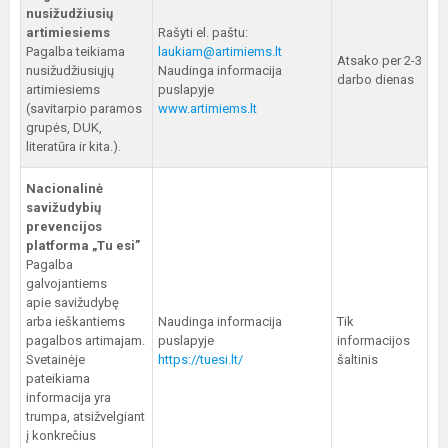
nusižudžiusių
artimiesiems
Rašyti el. paštu:
Pagalba teikiama
laukiam@artimiems.lt
Atsako per 2-3
nusižudžiusiųjų
Naudinga informacija
darbo dienas
artimiesiems
puslapyje
(savitarpio paramos
www.artimiems.lt
grupės, DUK,
literatūra ir kita.).
Nacionalinė
savižudybių
prevencijos
platforma „Tu esi”
Pagalba
galvojantiems
apie savižudybę
arba ieškantiems
Naudinga informacija
Tik
pagalbos artimajam.
puslapyje
informacijos
Svetainėje
https://tuesi.lt/
šaltinis
pateikiama
informacija yra
trumpa, atsižvelgiant
į konkrečius