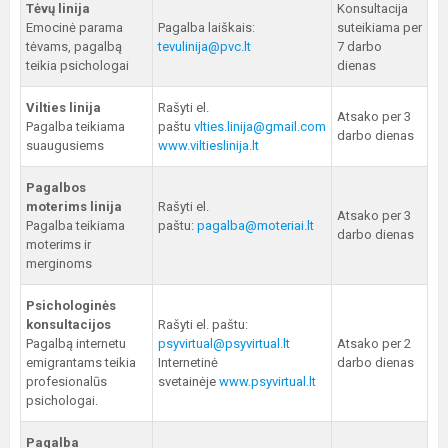
Tėvų linija
Konsultacija
Emocinė parama
Pagalba laiškais:
suteikiama per
tėvams, pagalbą
tevulinija@pvc.lt
7 darbo
teikia psichologai
dienas
Vilties linija
Rašyti el.
Atsako per 3
Pagalba teikiama
paštu
vlties.linija@gmail.com
darbo dienas
suaugusiems
www.viltieslinija.lt
Pagalbos
moterims linija
Rašyti el.
Atsako per 3
Pagalba teikiama
paštu:
pagalba@moteriai.lt
darbo dienas
moterims ir
merginoms
Psichologinės
konsultacijos
Rašyti el. paštu:
Pagalbą internetu
psyvirtual@psyvirtual.lt
Atsako per 2
emigrantams teikia
Internetinė
darbo dienas
profesionalūs
svetainėje
www.psyvirtual.lt
psichologai.
Pagalba