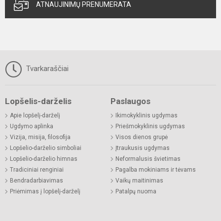
ATNAUJINIMŲ PRENUMERATA
Tvarkaraščiai
Lopšelis-darželis
Paslaugos
Apie lopšelį-darželį
Ikimokyklinis ugdymas
Ugdymo aplinka
Priešmokyklinis ugdymas
Vizija, misija, filosofija
Visos dienos grupė
Lopšelio-darželio simboliai
Įtraukusis ugdymas
Lopšelio-darželio himnas
Neformalusis švietimas
Tradiciniai renginiai
Pagalba mokiniams ir tėvams
Bendradarbiavimas
Vaikų maitinimas
Priėmimas į lopšelį-darželį
Patalpų nuoma