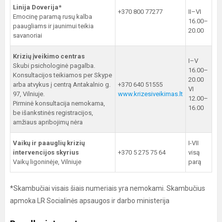
Linija Doverija*
+370 800 77277
II–VI
Emocinę paramą rusų kalba
16.00–
paaugliams ir jaunimui teikia
20.00
savanoriai
Krizių įveikimo centras
I–V
Skubi psichologinė pagalba.
16.00–
Konsultacijos teikiamos per Skype
20.00
arba atvykus į centrą Antakalnio g.
+370 640 51555
VI
97, Vilniuje.
www.krizesiveikimas.lt
12.00–
Pirminė konsultacija nemokama,
16.00
be išankstinės registracijos,
amžiaus apribojimų nėra
Vaikų ir paauglių krizių
I-VII
intervencijos skyrius
+370 5 275 75 64
visą
Vaikų ligoninėje, Vilniuje
parą
*Skambučiai visais šiais numeriais yra nemokami. Skambučius
apmoka LR Socialinės apsaugos ir darbo ministerija