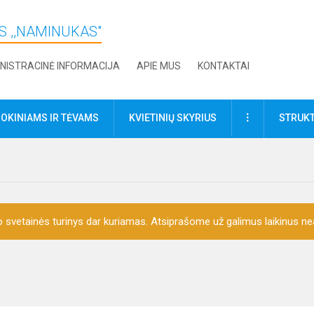
S ,,NAMINUKAS"
NISTRACINĖ INFORMACIJA
APIE MUS
KONTAKTAI
DAUGIAU
OKINIAMS IR TĖVAMS
KVIETINIŲ SKYRIUS
STRUKT
o svetainės turinys dar kuriamas. Atsiprašome už galimus laikinus nea
s