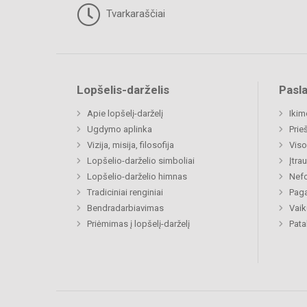
Tvarkaraščiai
Lopšelis-darželis
Pasl
Apie lopšelį-darželį
Ikim
Ugdymo aplinka
Prie
Vizija, misija, filosofija
Viso
Lopšelio-darželio simboliai
Įtra
Lopšelio-darželio himnas
Nefo
Tradiciniai renginiai
Paga
Bendradarbiavimas
Vaik
Priėmimas į lopšelį-darželį
Pat