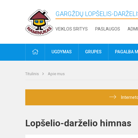
GARGŽDŲ LOPŠELIS-DARŽELI
VEIKLOS SRITYS
PASLAUGOS
ADMI
PRADŽIA
UGDYMAS
GRUPĖS
PAGALBA M
Titulinis
Apie mus
Internet
Lopšelio-darželio himna