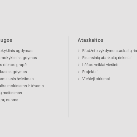
augos
Ataskaitos
okyklinis ugdymas
Biudžeto vykdymo ataskaitų rin
šmokyklinis ugdymas
Finansinių ataskaitų rinkiniai
s dienos grupė
Lėšos veiklai viešinti
ukusis ugdymas
Projektai
rmalusis švietimas
Viešieji pirkimai
lba mokiniams ir tėvams
ų maitinimas
alpų nuoma