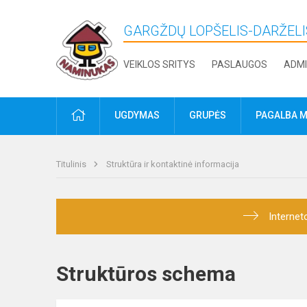
GARGŽDŲ LOPŠELIS-DARŽELI
VEIKLOS SRITYS
PASLAUGOS
ADMI
PRADŽIA
UGDYMAS
GRUPĖS
PAGALBA M
Titulinis
Struktūra ir kontaktinė informacija
Internet
Struktūros schema