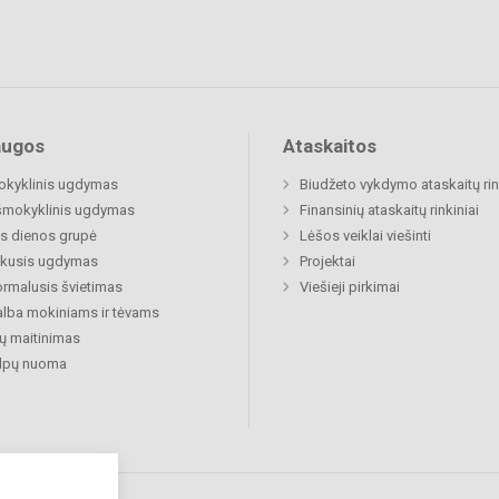
augos
Ataskaitos
okyklinis ugdymas
Biudžeto vykdymo ataskaitų rin
šmokyklinis ugdymas
Finansinių ataskaitų rinkiniai
s dienos grupė
Lėšos veiklai viešinti
ukusis ugdymas
Projektai
rmalusis švietimas
Viešieji pirkimai
lba mokiniams ir tėvams
ų maitinimas
alpų nuoma