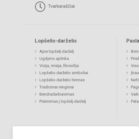
Tvarkaraščiai
Lopšelis-darželis
Pasl
Apie lopšelį-darželį
Ikim
Ugdymo aplinka
Prie
Vizija, misija, filosofija
Viso
Lopšelio-darželio simboliai
Įtra
Lopšelio-darželio himnas
Nefo
Tradiciniai renginiai
Paga
Bendradarbiavimas
Vaik
Priėmimas į lopšelį-darželį
Pat