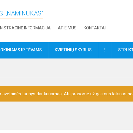
S ,,NAMINUKAS"
NISTRACINĖ INFORMACIJA
APIE MUS
KONTAKTAI
DAUGIAU
OKINIAMS IR TĖVAMS
KVIETINIŲ SKYRIUS
STRUKT
o svetainės turinys dar kuriamas. Atsiprašome už galimus laikinus nea