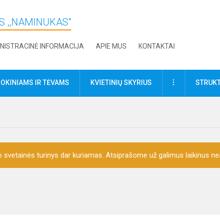
S ,,NAMINUKAS"
NISTRACINĖ INFORMACIJA
APIE MUS
KONTAKTAI
DAUGIAU
OKINIAMS IR TĖVAMS
KVIETINIŲ SKYRIUS
STRUKT
o svetainės turinys dar kuriamas. Atsiprašome už galimus laikinus nea