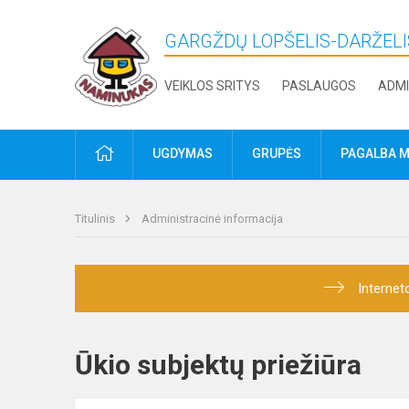
GARGŽDŲ LOPŠELIS-DARŽELI
VEIKLOS SRITYS
PASLAUGOS
ADMI
PRADŽIA
UGDYMAS
GRUPĖS
PAGALBA M
Titulinis
Administracinė informacija
Internet
Ūkio subjektų priežiūra