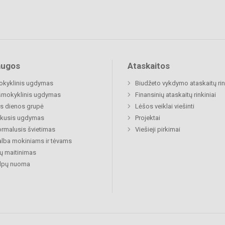
augos
Ataskaitos
okyklinis ugdymas
Biudžeto vykdymo ataskaitų rin
šmokyklinis ugdymas
Finansinių ataskaitų rinkiniai
s dienos grupė
Lėšos veiklai viešinti
ukusis ugdymas
Projektai
rmalusis švietimas
Viešieji pirkimai
lba mokiniams ir tėvams
ų maitinimas
alpų nuoma