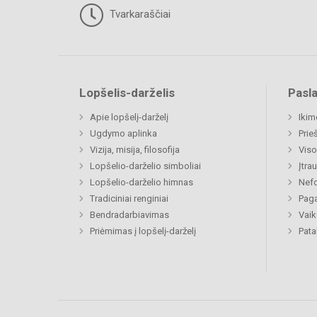
Tvarkaraščiai
Lopšelis-darželis
Pasl
Apie lopšelį-darželį
Ikim
Ugdymo aplinka
Prie
Vizija, misija, filosofija
Viso
Lopšelio-darželio simboliai
Įtra
Lopšelio-darželio himnas
Nefo
Tradiciniai renginiai
Paga
Bendradarbiavimas
Vaik
Priėmimas į lopšelį-darželį
Pat