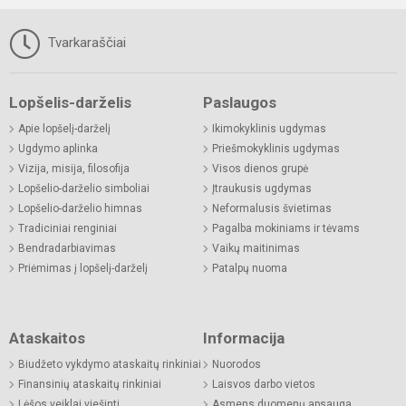
Tvarkaraščiai
Lopšelis-darželis
Paslaugos
Apie lopšelį-darželį
Ikimokyklinis ugdymas
Ugdymo aplinka
Priešmokyklinis ugdymas
Vizija, misija, filosofija
Visos dienos grupė
Lopšelio-darželio simboliai
Įtraukusis ugdymas
Lopšelio-darželio himnas
Neformalusis švietimas
Tradiciniai renginiai
Pagalba mokiniams ir tėvams
Bendradarbiavimas
Vaikų maitinimas
Priėmimas į lopšelį-darželį
Patalpų nuoma
Ataskaitos
Informacija
Biudžeto vykdymo ataskaitų rinkiniai
Nuorodos
Finansinių ataskaitų rinkiniai
Laisvos darbo vietos
Lėšos veiklai viešinti
Asmens duomenų apsauga