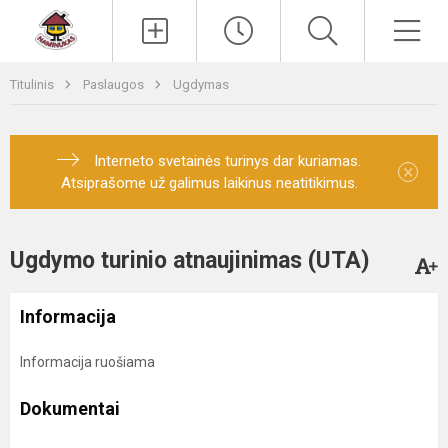
Paieška
Men
Titulinis
Paslaugos
Ugdymas
Interneto svetainės turinys dar kuriamas.
×
Atsiprašome už galimus laikinus neatitikimus.
Ugdymo turinio atnaujinimas (UTA)
Informacija
Informacija ruošiama
Dokumentai