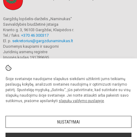
Gargždų lopšelis-darželis „Naminukas“
Savivaldybės biudžetinė įstaiga
Kranto g. 3, 96103 Gargždai, Klaipėdos r.
Tel./ faks.
+370 46 300317
El. p.
sekretorius@gargzdunaminukas.lt
Duomenys kaupiami ir saugomi
Juridinių asmenų registre
Įmonės kodas 191789695
Šioje svetainėje naudojame slapukus siekdami užtikrinti jums teikiamų
© 2025. Gargždų lopšelio-darželio ,,Naminukas". Visos teisės saugomos.
Kopijuoti turinį be raštiško įstaigos administracijos sutikimo griežtai draudžiama.
paslaugų kokybę, analizuoti svetainės naudojimą ir optimizuoti naršymo
patirtį. Spustelėję mygtuką „Sutinku“, jūs patvirtinate, kad sutinkate su visų
Prieinamumo paraiška
Slapukų valdymas
slapukų naudojimu šioje svetainėje. Jei norite atšaukti arba pakeisti savo
sutikimus, prašome apsilankyti
slapukų valdymo puslapyje
.
Sumanus būdas atnaujinti
mokyklos interneto
svetainę
NUSTATYMAI