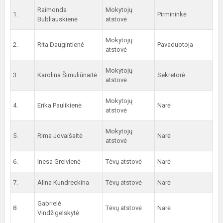
Raimonda
Mokytojų
1.
Pirmininkė
Bubliauskienė
atstovė
Mokytojų
2.
Rita Daugintienė
Pavaduotoja
atstovė
Mokytojų
3.
Karolina Šimuliūnaitė
Sekretorė
atstovė
Mokytojų
4.
Erika Paulikienė
Narė
atstovė
Mokytojų
5.
Rima Jovaišaitė
Narė
atstovė
6.
Inesa Greivienė
Tėvų atstovė
Narė
7.
Alina Kundreckina
Tėvų atstovė
Narė
Gabrielė
8.
Tėvų atstovė
Narė
Vindžigelskytė