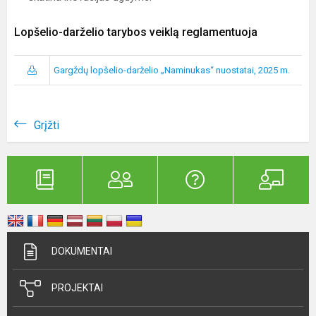
Lopšelio-darželio tarybos veiklą reglamentuoja
Gargždų lopšelio-darželio „Naminukas“ nuostatai, 2025 m.
Grįžti
DOKUMENTAI
PROJEKTAI