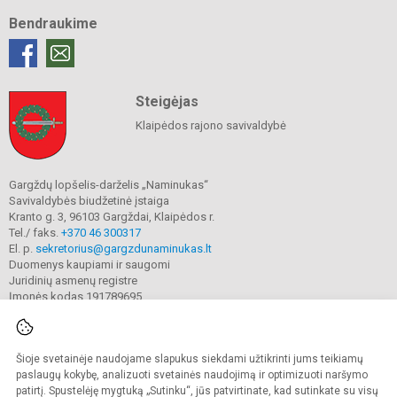
Bendraukime
Steigėjas
Klaipėdos rajono savivaldybė
Gargždų lopšelis-darželis „Naminukas“
Savivaldybės biudžetinė įstaiga
Kranto g. 3, 96103 Gargždai, Klaipėdos r.
Tel./ faks.
+370 46 300317
El. p.
sekretorius@gargzdunaminukas.lt
Duomenys kaupiami ir saugomi
Juridinių asmenų registre
Įmonės kodas 191789695
Šioje svetainėje naudojame slapukus siekdami užtikrinti jums teikiamų
© 2025. Gargždų lopšelio-darželio ,,Naminukas". Visos teisės saugomos.
Kopijuoti turinį be raštiško įstaigos administracijos sutikimo griežtai draudžiama.
paslaugų kokybę, analizuoti svetainės naudojimą ir optimizuoti naršymo
patirtį. Spustelėję mygtuką „Sutinku“, jūs patvirtinate, kad sutinkate su visų