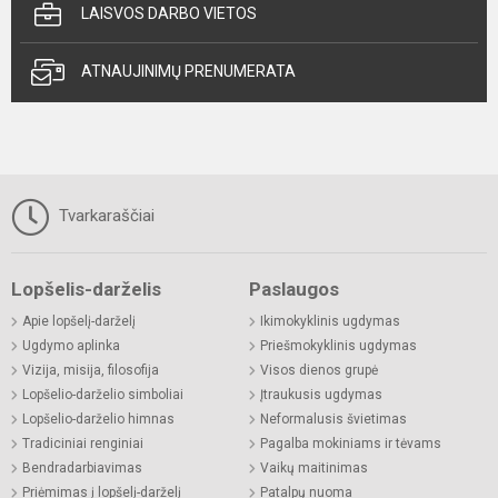
LAISVOS DARBO VIETOS
ATNAUJINIMŲ PRENUMERATA
Tvarkaraščiai
Lopšelis-darželis
Paslaugos
Apie lopšelį-darželį
Ikimokyklinis ugdymas
Ugdymo aplinka
Priešmokyklinis ugdymas
Vizija, misija, filosofija
Visos dienos grupė
Lopšelio-darželio simboliai
Įtraukusis ugdymas
Lopšelio-darželio himnas
Neformalusis švietimas
Tradiciniai renginiai
Pagalba mokiniams ir tėvams
Bendradarbiavimas
Vaikų maitinimas
Priėmimas į lopšelį-darželį
Patalpų nuoma