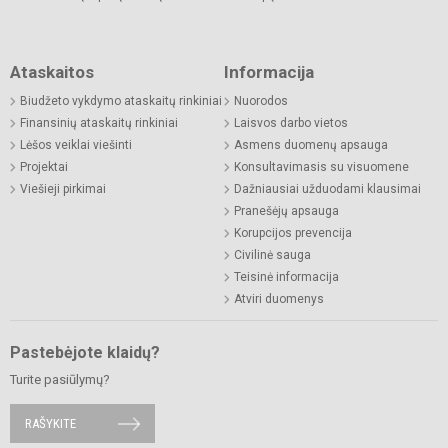
Ataskaitos
Informacija
Biudžeto vykdymo ataskaitų rinkiniai
Nuorodos
Finansinių ataskaitų rinkiniai
Laisvos darbo vietos
Lėšos veiklai viešinti
Asmens duomenų apsauga
Projektai
Konsultavimasis su visuomene
Viešieji pirkimai
Dažniausiai užduodami klausimai
Pranešėjų apsauga
Korupcijos prevencija
Civilinė sauga
Teisinė informacija
Atviri duomenys
Pastebėjote klaidų?
Turite pasiūlymų?
RAŠYKITE