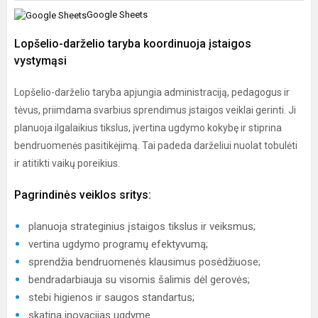
Google Sheets
Lopšelio-darželio taryba koordinuoja įstaigos
vystymąsi
Lopšelio-darželio taryba apjungia administraciją, pedagogus ir
tėvus, priimdama svarbius sprendimus įstaigos veiklai gerinti. Ji
planuoja ilgalaikius tikslus, įvertina ugdymo kokybę ir stiprina
bendruomenės pasitikėjimą. Tai padeda darželiui nuolat tobulėti
ir atitikti vaikų poreikius.
Pagrindinės veiklos sritys:
planuoja strateginius įstaigos tikslus ir veiksmus;
vertina ugdymo programų efektyvumą;
sprendžia bendruomenės klausimus posėdžiuose;
bendradarbiauja su visomis šalimis dėl gerovės;
stebi higienos ir saugos standartus;
skatina inovacijas ugdyme.