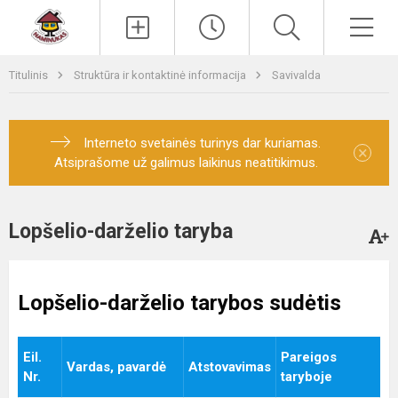
Paieška
Men
Titulinis
Struktūra ir kontaktinė informacija
Savivalda
Interneto svetainės turinys dar kuriamas.
×
Atsiprašome už galimus laikinus neatitikimus.
Lopšelio-darželio taryba
Lopšelio-darželio tarybos sudėtis
Eil.
Pareigos
Vardas, pavardė
Atstovavimas
Nr.
taryboje