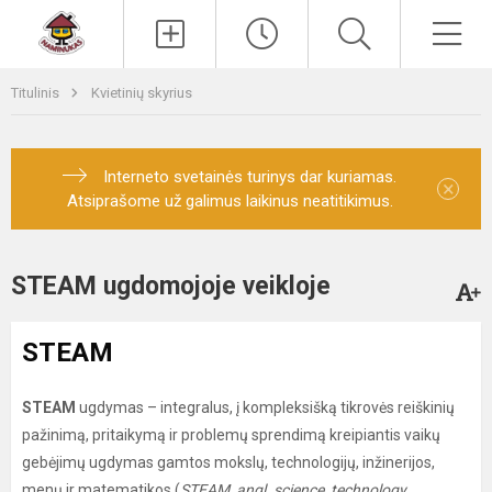
Paieška
Men
Titulinis
Kvietinių skyrius
Interneto svetainės turinys dar kuriamas.
×
Atsiprašome už galimus laikinus neatitikimus.
STEAM ugdomojoje veikloje
STEAM
STEAM
ugdymas – integralus, į kompleksišką tikrovės reiškinių
pažinimą, pritaikymą ir problemų sprendimą kreipiantis vaikų
gebėjimų ugdymas gamtos mokslų, technologijų, inžinerijos,
menų ir matematikos (
STEAM, angl. science, technology,