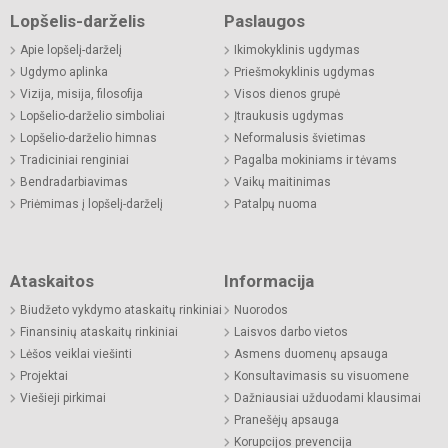
Lopšelis-darželis
Paslaugos
Apie lopšelį-darželį
Ikimokyklinis ugdymas
Ugdymo aplinka
Priešmokyklinis ugdymas
Vizija, misija, filosofija
Visos dienos grupė
Lopšelio-darželio simboliai
Įtraukusis ugdymas
Lopšelio-darželio himnas
Neformalusis švietimas
Tradiciniai renginiai
Pagalba mokiniams ir tėvams
Bendradarbiavimas
Vaikų maitinimas
Priėmimas į lopšelį-darželį
Patalpų nuoma
Ataskaitos
Informacija
Biudžeto vykdymo ataskaitų rinkiniai
Nuorodos
Finansinių ataskaitų rinkiniai
Laisvos darbo vietos
Lėšos veiklai viešinti
Asmens duomenų apsauga
Projektai
Konsultavimasis su visuomene
Viešieji pirkimai
Dažniausiai užduodami klausimai
Pranešėjų apsauga
Korupcijos prevencija