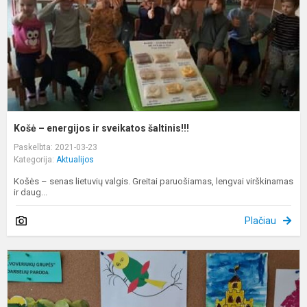
š
Košė – energijos ir sveikatos šaltinis!!!
Paskelbta: 2021-03-23
Kategorija:
Aktualijos
Košės – senas lietuvių valgis. Greitai paruošiamas, lengvai virškinamas
ir daug...
Plačiau
G
v
k
d