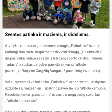
Šventės patinka ir mažiems, ir dideliems.
Atvelykio metu suorganizavome smagią ,,Futboliuko“ šventę.
Kadangi šiuo metu negalime pasikviesti draugų, ,,Linksmuolių”
grupės vaikai sulaukė svečio iš Gargždų sporto centro. Treneris
Tadas Vitkauskas parodė ir pamokino įvairių futbolo
pratimų (dėkojame Gargždų Bangai už paskolintą inventorių).
Vėliau vyresnieji vaikai atliko ,,Futboliuko” organizatorių atsiųstas
užduotėles, mažesnieji – spalvino paveikslėlį su futbolo kamuoliu.
Padirbėję, vaikai ,,pasistiprino” iš vaisių ir uogų pačių sukurtais
,,futbolo kamuoliais”.