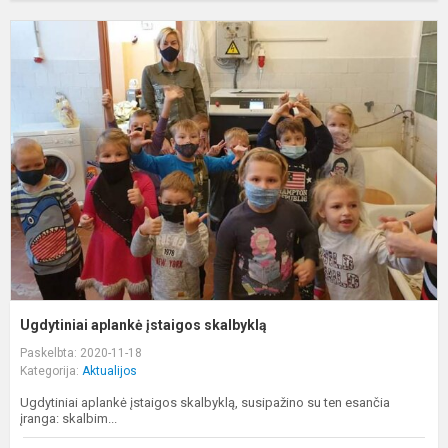
U
a
į
s
Ugdytiniai aplankė įstaigos skalbyklą
Paskelbta: 2020-11-18
Kategorija:
Aktualijos
Ugdytiniai aplankė įstaigos skalbyklą, susipažino su ten esančia
įranga: skalbim...