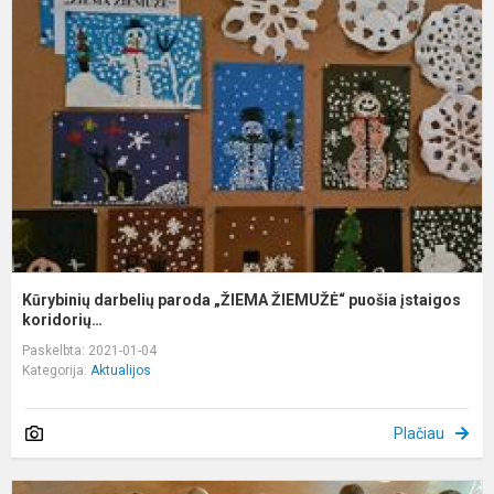
d
p
„
Ž
p
į
k.
Kūrybinių darbelių paroda „ŽIEMA ŽIEMUŽĖ“ puošia įstaigos
koridorių…
Paskelbta: 2021-01-04
Kategorija:
Aktualijos
Plačiau
P