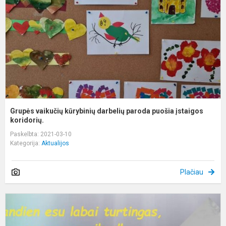
p
p
į
k.
Grupės vaikučių kūrybinių darbelių paroda puošia įstaigos
koridorių.
Paskelbta: 2021-03-10
Kategorija:
Aktualijos
Plačiau
P
s
v