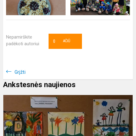
Nepamirškite
0
AČIŪ
padėkoti autoriui
Grįžti
Ankstesnės naujienos
K
d
p
„
P