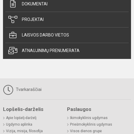
DOKUMENTAI
PROJEKTAI
LAISVOS DARBO VIETOS
ATNAUJINIMŲ PRENUMERATA
Tvarkaraščiai
Lopšelis-darželis
Paslaugos
Apie lopšelį-darželį
Ikimokyklinis ugdymas
Ugdymo aplinka
Priešmokyklinis ugdymas
Vizija, misija, filosofija
Visos dienos grupė