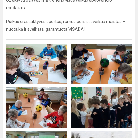
Už aktyvų dalyvavimą treneris visus vaikus apdovanojo
medaliais.
Puikus oras, aktyvus sportas, ramus poilsis, sveikas maistas –
nuotaika ir sveikata, garantuota VISADA!