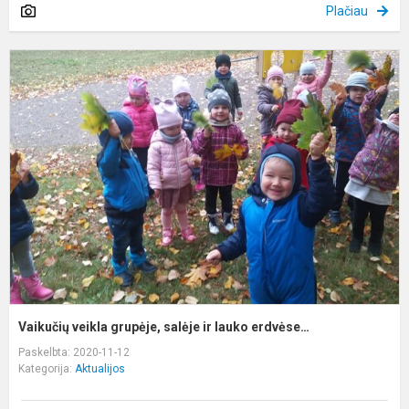
Plačiau
V
v
g
s
ir
l
e
Vaikučių veikla grupėje, salėje ir lauko erdvėse…
Paskelbta: 2020-11-12
Kategorija:
Aktualijos