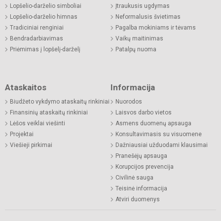
Lopšelio-darželio simboliai
Įtraukusis ugdymas
Lopšelio-darželio himnas
Neformalusis švietimas
Tradiciniai renginiai
Pagalba mokiniams ir tėvams
Bendradarbiavimas
Vaikų maitinimas
Priėmimas į lopšelį-darželį
Patalpų nuoma
Ataskaitos
Informacija
Biudžeto vykdymo ataskaitų rinkiniai
Nuorodos
Finansinių ataskaitų rinkiniai
Laisvos darbo vietos
Lėšos veiklai viešinti
Asmens duomenų apsauga
Projektai
Konsultavimasis su visuomene
Viešieji pirkimai
Dažniausiai užduodami klausimai
Pranešėjų apsauga
Korupcijos prevencija
Civilinė sauga
Teisinė informacija
Atviri duomenys