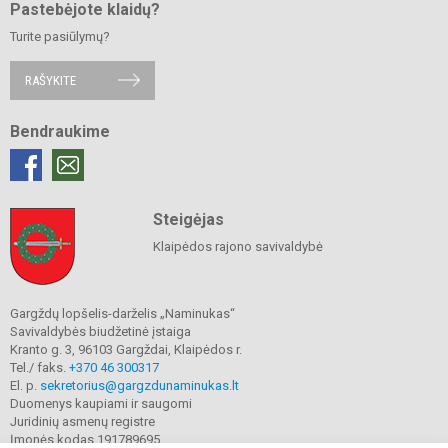
Pastebėjote klaidų?
Turite pasiūlymų?
RAŠYKITE
Bendraukime
Steigėjas
Klaipėdos rajono savivaldybė
Gargždų lopšelis-darželis „Naminukas“
Savivaldybės biudžetinė įstaiga
Kranto g. 3, 96103 Gargždai, Klaipėdos r.
Tel./ faks.
+370 46 300317
El. p.
sekretorius@gargzdunaminukas.lt
Duomenys kaupiami ir saugomi
Juridinių asmenų registre
Įmonės kodas 191789695