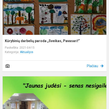
Kūrybinių darbelių paroda „Sveikas, Pavasari!“
Paskelbta: 2021-04-15
Kategorija:
Aktualijos
Plačiau
S
v
m
k
m
2