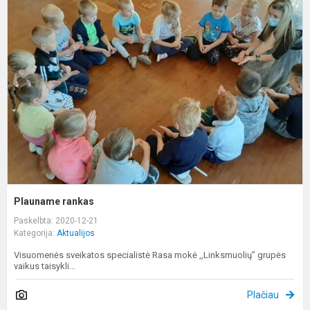
r
Plauname rankas
Paskelbta: 2020-12-21
Kategorija:
Aktualijos
Visuomenės sveikatos specialistė Rasa mokė ,,Linksmuolių” grupės
vaikus taisykli...
Plačiau