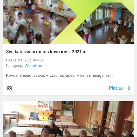
m
Sveikata visus metus kovo mėn. 2021 m.
Paskelbta: 2021-03-31
Kategorija:
Aktualijos
Kovo mėnesio iššūkis – „Jaunas judėsi – senas nesigailėsi“.
Plačiau
K
–
e
ir
s