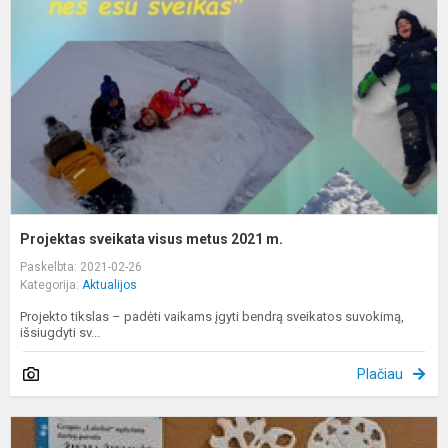
m
2
m
Projektas sveikata visus metus 2021 m.
Paskelbta: 2021-02-26
Kategorija:
Aktualijos
Projekto tikslas – padėti vaikams įgyti bendrą sveikatos suvokimą,
išsiugdyti sv...
Plačiau
K