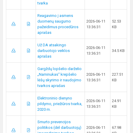
tvarka
Reagavimo į asmens
duomenų saugumo
2026-06-11
52.53
pažeidimus procedūros
13:36:31
KB
aprašas
Už DA atsakingo
2026-06-11
darbuotojo veiklos
34.5 KB
13:36:31
aprašas
Gargždų lopšelio-darželio
„Naminukas“ krepšelio
2026-06-11
227.51
lėšų skyrimo ir naudojimo
13:36:31
KB
tvarkos aprašas
Elektroninio dienyno
2026-06-11
24.91
pildymo, priežiūros tvarka,
13:36:31
KB
2020 m.
Smurto prevencijos
politikos (dėl darbuotojų)
2026-06-11
67.98