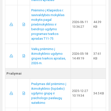
Priėmimo į Klaipėdos r.
savivaldybės mokyklas
mokytis pagal
2026-06-11
44.39
priešmokyklinio ir
13:36:27
KB
bendrojo ugdymo
programas tvarkos
aprašas T11-75
Vaikų priėmimo į
ikimokyklinio ugdymo
2026-05-18
37.61
grupes tvarkos aprašas,
14:49:19
KB
2026 m.
Prašymai
Prašymas dėl priėmimo į
ikimokyklinio (lopšelio)
2025-12-27
ugdymo grupę ir
34.5 KB
10:19:34
psichologo paslaugų
suteikimo