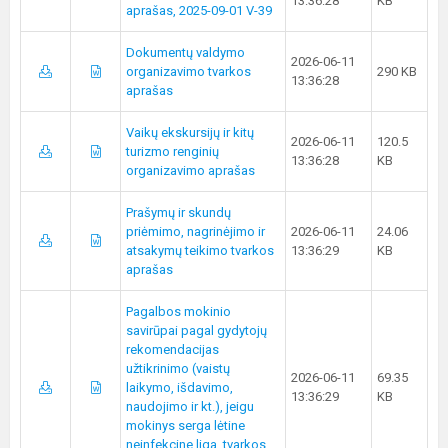
13:36:28
KB
aprašas, 2025-09-01 V-39
Dokumentų valdymo
2026-06-11
organizavimo tvarkos
290 KB
13:36:28
aprašas
Vaikų ekskursijų ir kitų
2026-06-11
120.5
turizmo renginių
13:36:28
KB
organizavimo aprašas
Prašymų ir skundų
priėmimo, nagrinėjimo ir
2026-06-11
24.06
atsakymų teikimo tvarkos
13:36:29
KB
aprašas
Pagalbos mokinio
savirūpai pagal gydytojų
rekomendacijas
užtikrinimo (vaistų
2026-06-11
69.35
laikymo, išdavimo,
13:36:29
KB
naudojimo ir kt.), jeigu
mokinys serga lėtine
neinfekcine liga, tvarkos