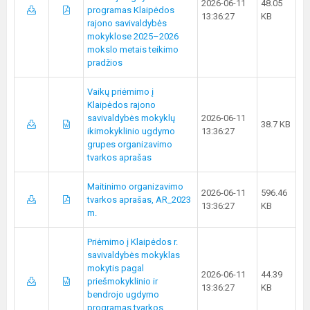
2026-06-11
48.05
programas Klaipėdos
13:36:27
KB
rajono savivaldybės
mokyklose 2025–2026
mokslo metais teikimo
pradžios
Vaikų priėmimo į
Klaipėdos rajono
savivaldybės mokyklų
2026-06-11
38.7 KB
ikimokyklinio ugdymo
13:36:27
grupes organizavimo
tvarkos aprašas
Maitinimo organizavimo
2026-06-11
596.46
tvarkos aprašas, AR_2023
13:36:27
KB
m.
Priėmimo į Klaipėdos r.
savivaldybės mokyklas
mokytis pagal
2026-06-11
44.39
priešmokyklinio ir
13:36:27
KB
bendrojo ugdymo
programas tvarkos