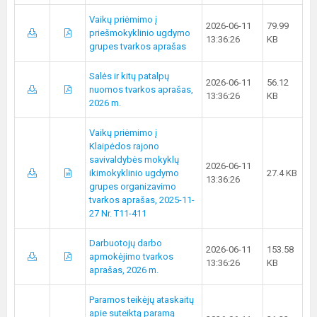
Vaikų priėmimo į
2026-06-11
79.99
priešmokyklinio ugdymo
13:36:26
KB
grupes tvarkos aprašas
Salės ir kitų patalpų
2026-06-11
56.12
nuomos tvarkos aprašas,
13:36:26
KB
2026 m.
Vaikų priėmimo į
Klaipėdos rajono
savivaldybės mokyklų
2026-06-11
ikimokyklinio ugdymo
27.4 KB
13:36:26
grupes organizavimo
tvarkos aprašas, 2025-11-
27 Nr. T11-411
Darbuotojų darbo
2026-06-11
153.58
apmokėjimo tvarkos
13:36:26
KB
aprašas, 2026 m.
Paramos teikėjų ataskaitų
apie suteiktą paramą