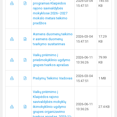
2026-03-04
145.55
programas Klaipėdos
15:47:51
KB
rajono savivaldybės
mokyklose 2026–2027
mokslo metais teikimo
pradžios
Asmens duomenų teikimo
2026-03-04
17.29
ir asmens duomenų
15:47:51
KB
tvarkymo susitarimas
Vaikų priėmimo į
2026-06-11
79.99
priešmokyklinio ugdymo
13:36:26
KB
grupes tvarkos aprašas
2026-03-04
Prašymų Teikimo Vadovas
1 MB
15:47:51
Vaikų priėmimo į
Klaipėdos rajono
savivaldybės mokyklų
2026-06-11
ikimokyklinio ugdymo
27.4 KB
13:36:26
grupes organizavimo
tvarkos aprašas, 2025-11-