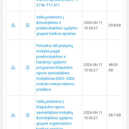
27 Nr. T11-411
Vaikų priėmimo į
ikimokyklinio ir
2026-06-11
29.8 KB
priešmokyklinio ugdymo
13:36:27
grupes tvarkos aprašas
Potvarkis dėl prašymų
mokytis pagal
priešmokyklinio ir
bendrojo ugdymo
2026-06-11
48.05
programas Klaipėdos
13:36:27
KB
rajono savivaldybės
mokyklose 2025–2026
mokslo metais teikimo
pradžios
Vaikų priėmimo į
Klaipėdos rajono
savivaldybės mokyklų
2026-06-11
38.7 KB
ikimokyklinio ugdymo
13:36:27
grupes organizavimo
tvarkos aprašas