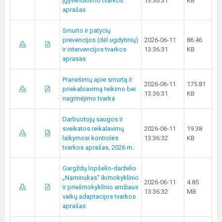
įgyvendinimo tvarkos
13:36:31
KB
aprašas
Smurto ir patycių
prevencijos (dėl ugdytinių)
2026-06-11
86.46
ir intervencijos tvarkos
13:36:31
KB
aprasas
Pranešimų apie smurtą ir
2026-06-11
175.81
priekabiavimą teikimo bei
13:36:31
KB
nagrinėjimo tvarka
Darbuotojų saugos ir
sveikatos reikalavimų
2026-06-11
19.38
laikymosi kontrolės
13:36:32
KB
tvarkos aprašas, 2026 m.
Gargždų lopšelio-darželio
„Naminukas“ ikimokyklinio
2026-06-11
4.85
ir priešmokyklinio amžiaus
13:36:32
MB
vaikų adaptacijos tvarkos
aprašas