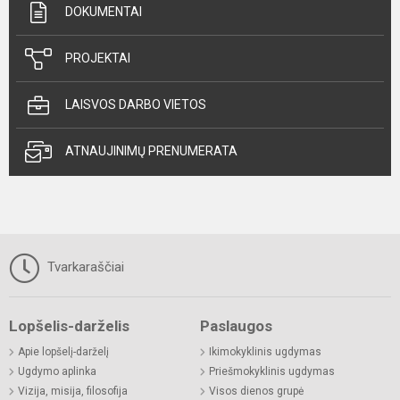
DOKUMENTAI
PROJEKTAI
LAISVOS DARBO VIETOS
ATNAUJINIMŲ PRENUMERATA
Tvarkaraščiai
Lopšelis-darželis
Paslaugos
Apie lopšelį-darželį
Ikimokyklinis ugdymas
Ugdymo aplinka
Priešmokyklinis ugdymas
Vizija, misija, filosofija
Visos dienos grupė