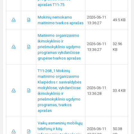
aprašas T11-75
Mokinių nemokamo
2026-06-11
49.5 KB
maitinimo tvarkos aprašas
13:36:27
Maitinimo organizavimo
ikimokyklinio ir
2026-06-11
32.96
priešmokyklinio ugdymo
13:36:27
KB
programas vykdančiose
grupėse tvarkos aprašas
T11-268_1 Mokinių
maitinimo organizavimo
Klaipėdos r. savivaldybės
mokyklose, vykdančiose
2026-06-11
33.4 KB
ikimokyklinio ir
13:36:28
priešmokyklinio ugdymo
programas, tvarkos
aprašas
Vaikų asmeninių mobiliųjų
telefonų ir kitų
2026-06-11
50.38