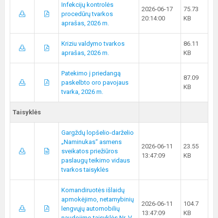
Infekcijų kontrolės
2026-06-17
75.73
procedūrų tvarkos
20:14:00
KB
aprašas, 2026 m.
Kriziu valdymo tvarkos
86.11
aprašas, 2026 m.
KB
Patekimo į priedangą
87.09
paskelbto oro pavojaus
KB
tvarka, 2026 m.
Taisyklės
Gargždų lopšelio-darželio
„Naminukas“ asmens
2026-06-11
23.55
sveikatos priežiūros
13:47:09
KB
paslaugų teikimo vidaus
tvarkos taisyklės
Komandiruotės išlaidų
apmokėjimo, netarnybinių
2026-06-11
104.7
lengvųjų automobilių
13:47:09
KB
naudojimo taisyklės Nr. V-