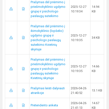
Prašymas dėl priėmimo į
priešmokyklinio ugdymo
2025-12-27
14.94
grupę ir psichologo
10:19:34
KB
paslaugų suteikimo
Prašymas dėl priėmimo į
ikimokyklinio (lopšelio)
ugdymo grupę ir
2025-12-27
34 KB
psichologo paslaugų
10:19:35
suteikimo Kvietinių
skyriuje
Prašymas dėl priėmimo į
priešmokyklinio ugdymo
2025-12-27
14.66
grupę ir psichologo
10:19:35
KB
paslaugų suteikimo
Kvietinių skyriuje
Prašymas leisti dalyvauti
2026-04-26
13.1 KB
atrankoje
21:40:52
2026-04-26
14.67
Pretendento anketa
21:41:13
KB