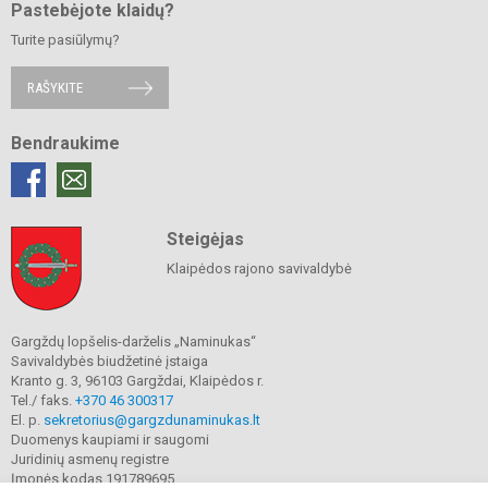
Pastebėjote klaidų?
Turite pasiūlymų?
RAŠYKITE
Bendraukime
Steigėjas
Klaipėdos rajono savivaldybė
Gargždų lopšelis-darželis „Naminukas“
Savivaldybės biudžetinė įstaiga
Kranto g. 3, 96103 Gargždai, Klaipėdos r.
Tel./ faks.
+370 46 300317
El. p.
sekretorius@gargzdunaminukas.lt
Duomenys kaupiami ir saugomi
Juridinių asmenų registre
Įmonės kodas 191789695