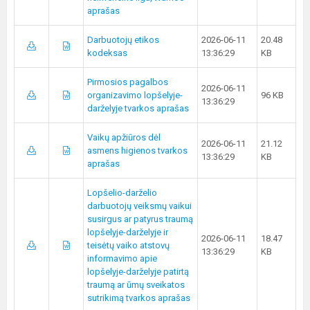
aprašas
Darbuotojų etikos
2026-06-11
20.48
kodeksas
13:36:29
KB
Pirmosios pagalbos
2026-06-11
organizavimo lopšelyje-
96 KB
13:36:29
darželyje tvarkos aprašas
Vaikų apžiūros dėl
2026-06-11
21.12
asmens higienos tvarkos
13:36:29
KB
aprašas
Lopšelio-darželio
darbuotojų veiksmų vaikui
susirgus ar patyrus traumą
lopšelyje-darželyje ir
2026-06-11
18.47
teisėtų vaiko atstovų
13:36:29
KB
informavimo apie
lopšelyje-darželyje patirtą
traumą ar ūmų sveikatos
sutrikimą tvarkos aprašas