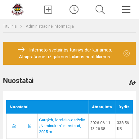
Paieška
Men
Titulinis
Administracinė informacija
Interneto svetainės turinys dar kuriamas.
×
Atsiprašome už galimus laikinus neatitikimus.
Nuostatai
Nuostatai
Atnaujinta
Dydis
Gargždų lopšelio-darželio
2026-06-11
338.56
„Naminukas“ nuostatai,
13:26:38
KB
2025 m.