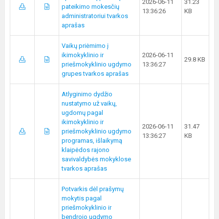
2026-06-11
31.23
pateikimo mokesčių
13:36:26
KB
administratoriui tvarkos
aprašas
Vaikų priėmimo į
ikimokyklinio ir
2026-06-11
29.8 KB
priešmokyklinio ugdymo
13:36:27
grupes tvarkos aprašas
Atlyginimo dydžio
nustatymo už vaikų,
ugdomų pagal
ikimokyklinio ir
2026-06-11
31.47
priešmokyklinio ugdymo
13:36:27
KB
programas, išlaikymą
klaipėdos rajono
savivaldybės mokyklose
tvarkos aprašas
Potvarkis dėl prašymų
mokytis pagal
priešmokyklinio ir
bendrojo ugdymo