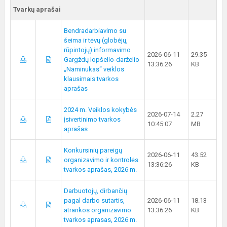
Tvarkų aprašai
Bendradarbiavimo su
šeima ir tėvų (globėjų,
rūpintojų) informavimo
2026-06-11
29.35
Gargždų lopšelio-darželio
13:36:26
KB
„Naminukas“ veiklos
klausimais tvarkos
aprašas
2024 m. Veiklos kokybės
2026-07-14
2.27
įsivertinimo tvarkos
10:45:07
MB
aprašas
Konkursinių pareigų
2026-06-11
43.52
organizavimo ir kontrolės
13:36:26
KB
tvarkos aprašas, 2026 m.
Darbuotojų, dirbančių
pagal darbo sutartis,
2026-06-11
18.13
atrankos organizavimo
13:36:26
KB
tvarkos aprasas, 2026 m.