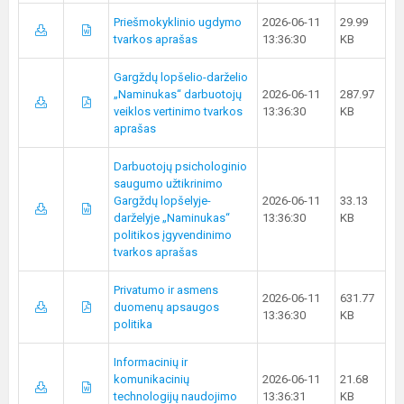
Priešmokyklinio ugdymo
2026-06-11
29.99
tvarkos aprašas
13:36:30
KB
Gargždų lopšelio-darželio
„Naminukas“ darbuotojų
2026-06-11
287.97
veiklos vertinimo tvarkos
13:36:30
KB
aprašas
Darbuotojų psichologinio
saugumo užtikrinimo
Gargždų lopšelyje-
2026-06-11
33.13
darželyje „Naminukas“
13:36:30
KB
politikos įgyvendinimo
tvarkos aprašas
Privatumo ir asmens
2026-06-11
631.77
duomenų apsaugos
13:36:30
KB
politika
Informacinių ir
komunikacinių
2026-06-11
21.68
technologijų naudojimo
13:36:31
KB