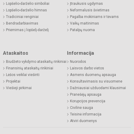
Lopšelio-darželio simboliai
Įtraukusis ugdymas
Lopšelio-darželio himnas
Neformalusis švietimas
Tradiciniai renginiai
Pagalba mokiniams ir tėvams
Bendradarbiavimas
Vaikų maitinimas
Priėmimas į lopšelį-darželį
Patalpų nuoma
Ataskaitos
Informacija
Biudžeto vykdymo ataskaitų rinkiniai
Nuorodos
Finansinių ataskaitų rinkiniai
Laisvos darbo vietos
Lėšos veiklai viešinti
Asmens duomenų apsauga
Projektai
Konsultavimasis su visuomene
Viešieji pirkimai
Dažniausiai užduodami klausimai
Pranešėjų apsauga
Korupcijos prevencija
Civilinė sauga
Teisinė informacija
Atviri duomenys