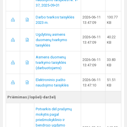
37, 2025-09-01
Darbo tvarkos taisyklės
2026-06-11
130.77
2023 m.
13:47:09
KB
Ugdytinių asmens
2026-06-11
40.22
duomenų tvarkymo
13:47:09
KB
taisyklės
Asmens duomenų
2026-06-11
33.83
tvarkymo taisyklės
13:47:09
KB
(darbuotojams)
Elektroninio pašto
2026-06-11
51.51
naudojimo taisyklės
13:47:10
KB
Priėmimas į lopšelį-darželį
Potvarkis dėl prašymų
mokytis pagal
priešmokyklinio ir
bendrojo ugdymo