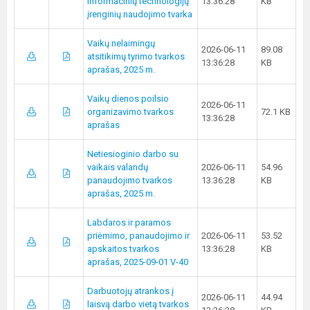
informacinių technologijų
13:36:28
KB
įrenginių naudojimo tvarka
Vaikų nelaimingų
2026-06-11
89.08
atsitikimų tyrimo tvarkos
13:36:28
KB
aprašas, 2025 m.
Vaikų dienos poilsio
2026-06-11
organizavimo tvarkos
72.1 KB
13:36:28
aprašas
Netiesioginio darbo su
vaikais valandų
2026-06-11
54.96
panaudojimo tvarkos
13:36:28
KB
aprašas, 2025 m.
Labdaros ir paramos
priėmimo, panaudojimo ir
2026-06-11
53.52
apskaitos tvarkos
13:36:28
KB
aprašas, 2025-09-01 V-40
Darbuotojų atrankos į
2026-06-11
44.94
laisvą darbo vietą tvarkos