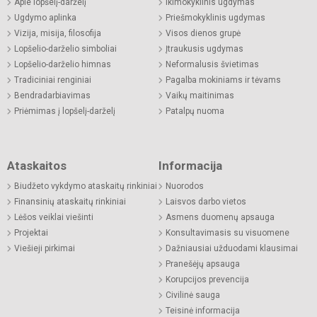
Apie lopšelį-darželį
Ikimokyklinis ugdymas
Ugdymo aplinka
Priešmokyklinis ugdymas
Vizija, misija, filosofija
Visos dienos grupė
Lopšelio-darželio simboliai
Įtraukusis ugdymas
Lopšelio-darželio himnas
Neformalusis švietimas
Tradiciniai renginiai
Pagalba mokiniams ir tėvams
Bendradarbiavimas
Vaikų maitinimas
Priėmimas į lopšelį-darželį
Patalpų nuoma
Ataskaitos
Informacija
Biudžeto vykdymo ataskaitų rinkiniai
Nuorodos
Finansinių ataskaitų rinkiniai
Laisvos darbo vietos
Lėšos veiklai viešinti
Asmens duomenų apsauga
Projektai
Konsultavimasis su visuomene
Viešieji pirkimai
Dažniausiai užduodami klausimai
Pranešėjų apsauga
Korupcijos prevencija
Civilinė sauga
Teisinė informacija