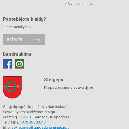
Atviri duomenys
Pastebėjote klaidų?
Turite pasiūlymų?
RAŠYKITE
Bendraukime
Steigėjas
Klaipėdos rajono savivaldybė
Gargždų lopšelis-darželis „Naminukas“
Savivaldybės biudžetinė įstaiga
Kranto g. 3, 96103 Gargždai, Klaipėdos r.
Tel./ faks.
+370 46 300317
El. p.
sekretorius@gargzdunaminukas.lt