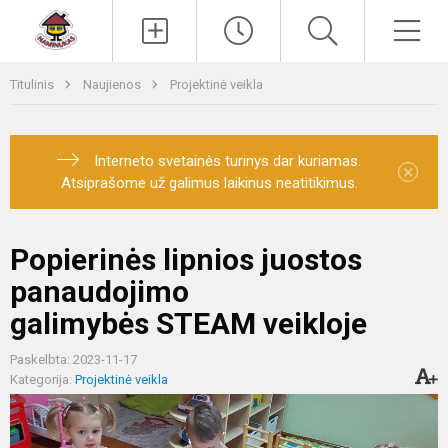
Paieška
Men
Titulinis
Naujienos
Projektinė veikla
Interneto svetainės turinys dar kuriamas.
×
Atsiprašome už galimus laikinus neatitikimus.
Popierinės lipnios juostos
panaudojimo
galimybės STEAM veikloje
Paskelbta: 2023-11-17
Kategorija:
Projektinė veikla