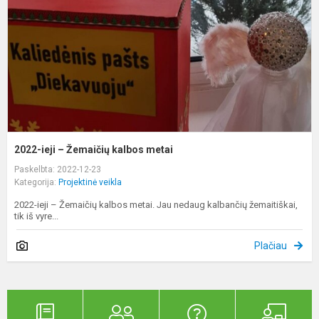
k
m
2022-ieji – Žemaičių kalbos metai
Paskelbta: 2022-12-23
Kategorija:
Projektinė veikla
2022-ieji – Žemaičių kalbos metai. Jau nedaug kalbančių žemaitiškai,
tik iš vyre...
Plačiau