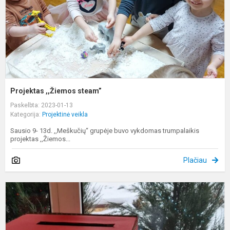
Projektas ,,Žiemos steam”
Paskelbta: 2023-01-13
Kategorija:
Projektinė veikla
Sausio 9- 13d. ,,Meškučių“ grupėje buvo vykdomas trumpalaikis
projektas ,,Žiemos...
Plačiau
2
ie
–
Ž