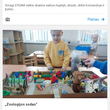
Smagi STEAM veikla skatina vaikus mąstyti, atrasti, dirbti komandoje ir
įtvirtin...
Plačiau
„
s
„Zoologijos sodas“