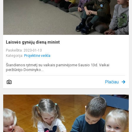
Laisvės gynėjų dieną minint
Paskelbta: 2023-01-13
Kategorija:
Projektinė veikla
Šiandienos rytmetį su vaikais paminėjome Sausio 13d. Vaikai
peržiūrėjo Dominyko...
Plačiau
P
,
s