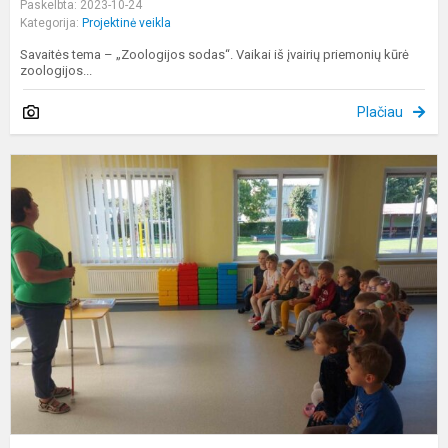
Paskelbta: 2023-10-24
Kategorija:
Projektinė veikla
Savaitės tema – „Zoologijos sodas“. Vaikai iš įvairių priemonių kūrė
zoologijos...
Plačiau
S