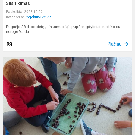
Susitikimas
Paskelbta: 2023-10-02
Kategorija:
Projektinė veikla
Rugsėjo 28 d. popietę „Linksmuolių“ grupės ugdytiniai susitiko su
nerege Vaida,...
Plačiau
G
ir
r
š