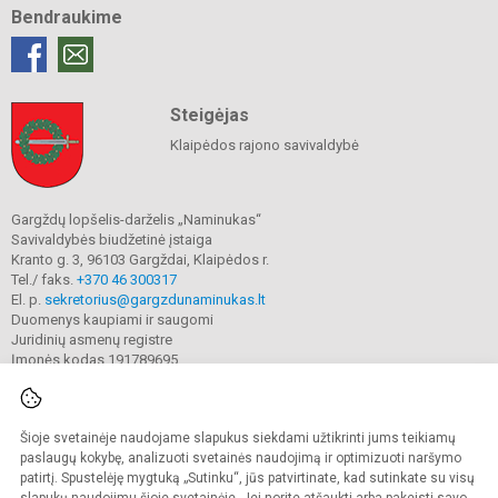
Bendraukime
Steigėjas
Klaipėdos rajono savivaldybė
Gargždų lopšelis-darželis „Naminukas“
Savivaldybės biudžetinė įstaiga
Kranto g. 3, 96103 Gargždai, Klaipėdos r.
Tel./ faks.
+370 46 300317
El. p.
sekretorius@gargzdunaminukas.lt
Duomenys kaupiami ir saugomi
Juridinių asmenų registre
Įmonės kodas 191789695
Šioje svetainėje naudojame slapukus siekdami užtikrinti jums teikiamų
© 2025. Gargždų lopšelio-darželio ,,Naminukas". Visos teisės saugomos.
Kopijuoti turinį be raštiško įstaigos administracijos sutikimo griežtai draudžiama.
paslaugų kokybę, analizuoti svetainės naudojimą ir optimizuoti naršymo
patirtį. Spustelėję mygtuką „Sutinku“, jūs patvirtinate, kad sutinkate su visų
Prieinamumo paraiška
Slapukų valdymas