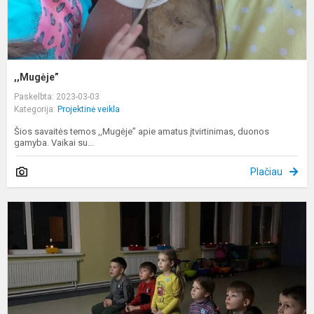
,,Mugėje”
Paskelbta: 2023-03-03
Kategorija:
Projektinė veikla
Šios savaitės temos ,,Mugėje” apie amatus įtvirtinimas, duonos
gamyba. Vaikai su...
Plačiau
L
g
d
m