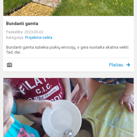
Bundanti gamta
Paskelbta: 2023-05-02
Kategorija:
Projektinė veikla
Bundanti gamta suteikia puikių emocijų, o gera nuotaika skatina veikti.
Tad, dar...
Plačiau
,