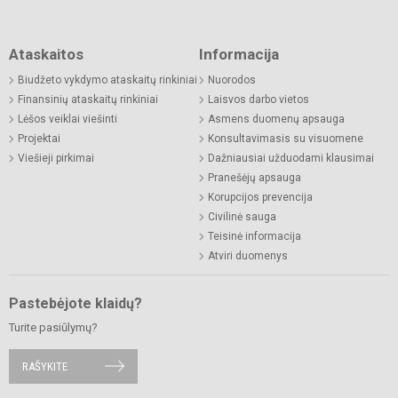
Ataskaitos
Informacija
Biudžeto vykdymo ataskaitų rinkiniai
Nuorodos
Finansinių ataskaitų rinkiniai
Laisvos darbo vietos
Lėšos veiklai viešinti
Asmens duomenų apsauga
Projektai
Konsultavimasis su visuomene
Viešieji pirkimai
Dažniausiai užduodami klausimai
Pranešėjų apsauga
Korupcijos prevencija
Civilinė sauga
Teisinė informacija
Atviri duomenys
Pastebėjote klaidų?
Turite pasiūlymų?
RAŠYKITE