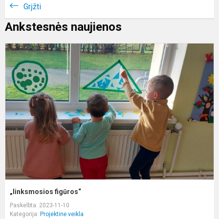
Grįžti
Ankstesnės naujienos
„
f
„linksmosios figūros“
Paskelbta: 2023-11-10
Kategorija:
Projektinė veikla