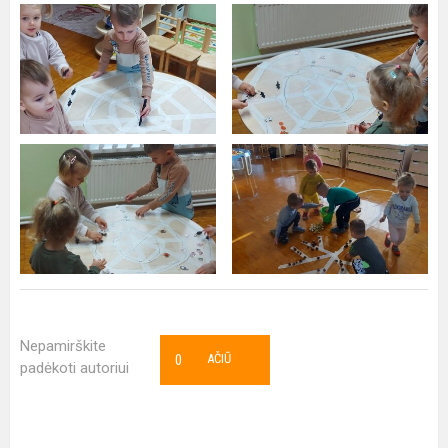
Nepamirškite
0
AČIŪ
padėkoti autoriui