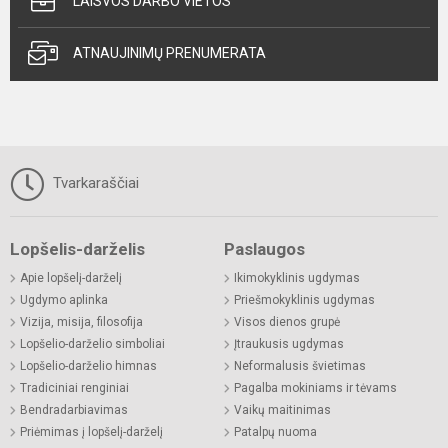
LAISVOS DARBO VIETOS
ATNAUJINIMŲ PRENUMERATA
Tvarkaraščiai
Lopšelis-darželis
Paslaugos
Apie lopšelį-darželį
Ikimokyklinis ugdymas
Ugdymo aplinka
Priešmokyklinis ugdymas
Vizija, misija, filosofija
Visos dienos grupė
Lopšelio-darželio simboliai
Įtraukusis ugdymas
Lopšelio-darželio himnas
Neformalusis švietimas
Tradiciniai renginiai
Pagalba mokiniams ir tėvams
Bendradarbiavimas
Vaikų maitinimas
Priėmimas į lopšelį-darželį
Patalpų nuoma