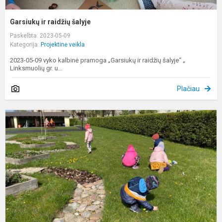
Garsiukų ir raidžių šalyje
Paskelbta: 2023-05-09
Kategorija:
Projektinė veikla
2023-05-09 vyko kalbinė pramoga „Garsiukų ir raidžių šalyje“ „
Linksmuolių gr. u...
Plačiau
B
g